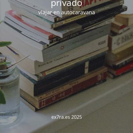
privado
viajar en autocaravana
ex7ra.es 2025