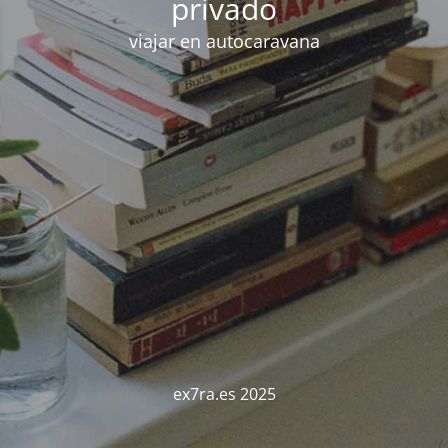
privado
viajar en autocaravana
ex7ra.es 2025