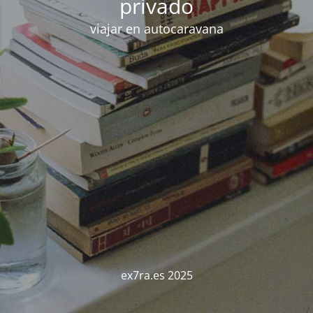
privado
viajar en autocaravana
ex7ra.es 2025