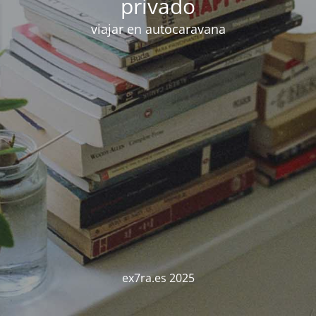
privado
viajar en autocaravana
ex7ra.es 2025